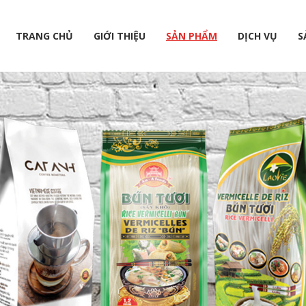
TRANG CHỦ
GIỚI THIỆU
SẢN PHẨM
DỊCH VỤ
S