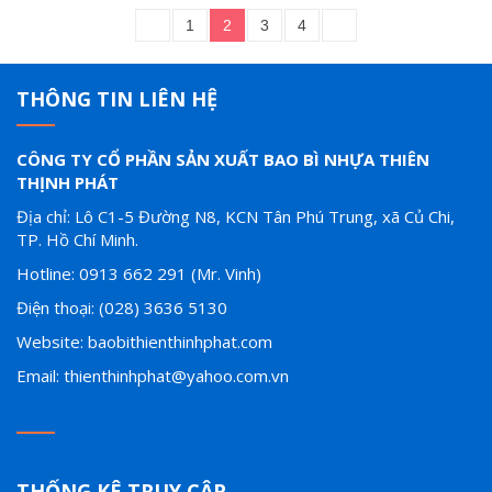
1
2
3
4
THÔNG TIN LIÊN HỆ
CÔNG TY CỔ PHẦN SẢN XUẤT BAO BÌ NHỰA THIÊN
THỊNH PHÁT
Địa chỉ: Lô C1-5 Đường N8, KCN Tân Phú Trung, xã Củ Chi,
TP. Hồ Chí Minh.
Hotline: 0913 662 291 (Mr. Vinh)
Điện thoại: (028) 3636 5130
Website: baobithienthinhphat.com
Email: thienthinhphat@yahoo.com.vn
THỐNG KÊ TRUY CẬP