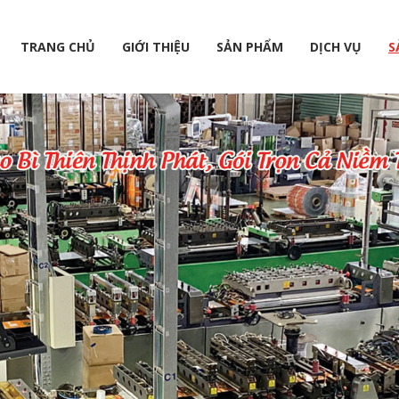
TRANG CHỦ
GIỚI THIỆU
SẢN PHẨM
DỊCH VỤ
S