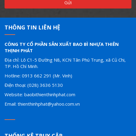
Gửi
THÔNG TIN LIÊN HỆ
CÔNG TY CỔ PHẦN SẢN XUẤT BAO BÌ NHỰA THIÊN
THỊNH PHÁT
Địa chỉ: Lô C1-5 Đường N8, KCN Tân Phú Trung, xã Củ Chi,
TP. Hồ Chí Minh.
Hotline: 0913 662 291 (Mr. Vinh)
Điện thoại: (028) 3636 5130
Website: baobithienthinhphat.com
Email: thienthinhphat@yahoo.com.vn
THỐNG KÊ TRUY CẬP